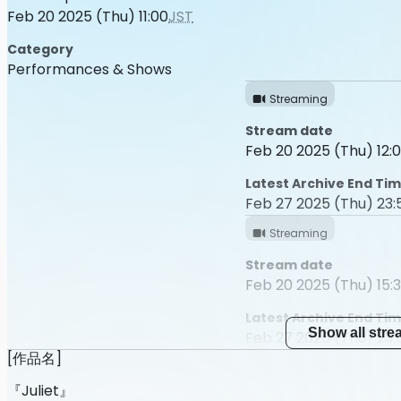
Feb 20 2025 (Thu) 11:00
JST
Category
Performances & Shows
Streaming
Stream date
Feb 20 2025 (Thu) 12:0
Latest Archive End Ti
Feb 27 2025 (Thu) 23:
Streaming
Stream date
Feb 20 2025 (Thu) 15:3
Latest Archive End Ti
Show all str
Feb 27 2025 (Thu) 23:
[作品名]
Streaming
『Juliet』
Stream date