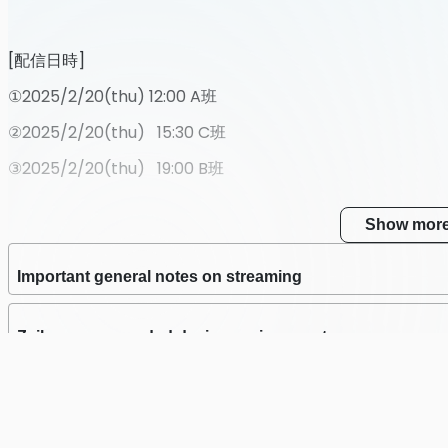
Feb 20 2025 (Thu) 19:0
Latest Archive End Ti
[配信日時]
Feb 27 2025 (Thu) 23:
①2025/2/20(thu) 12:00 A班
②2025/2/20(thu) 15:30 C班
③2025/2/20(thu) 19:00 B班
Show mor
[チケット販売期限]
Important general notes on streaming
①②③～2/27(thu) 昼12:00まで
Zaiko recommended device environment
Zaiko recommended network communication environme
[視聴期限]
①②③～2/27(thu) 23:59まで