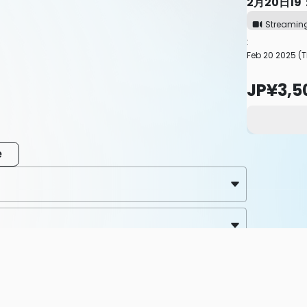
2月20日1
0 – 21:00
JST
Streamin
me
:
59
JST
Feb 20 2025 (T
JP¥3,5
e
nt