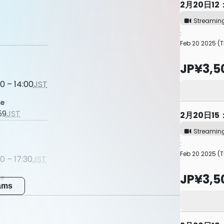
2月20日1
Streamin
:
Feb 20 2025 (T
JP¥3,5
0 – 14:00
JST
me
59
JST
2月20日1
Streamin
:
Feb 20 2025 (T
0 – 17:30
JST
JP¥3,5
me
eams
59
JST