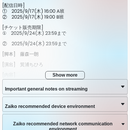
[配信日時]
① 2025/9/17(木) 16:00 A班
② 2025/9/17(木) 19:00 B班
[チケット販売期限]
① 2025/9/24(木) 23:59まで
② 2025/9/24(木) 23:59まで
[脚本] 藤森一朗
[演出] 箕浦ちひろ
[内容]
Show more
ある古ぼけたアパート。そのアパートの一室には幽霊が出る
という噂が・・・
Important general notes on streaming
史と美奈はその一室で「幽霊ビジネス」を始めようとするの
だが
そこに現れたのは、美奈の元彼“健太”との結婚を控えた晴美
Zaiko recommended device environment
だった。
[出演者]
Zaiko recommended network communication
environment