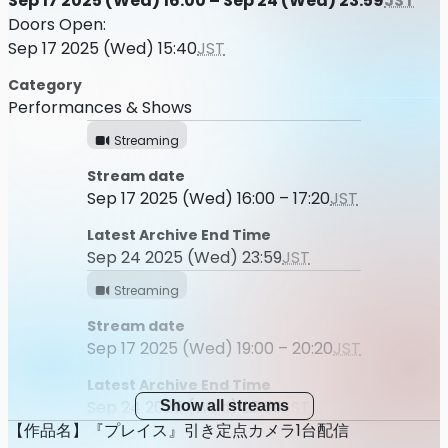
Sep 17 2025 (Wed) 16:00 – Sep 24 (Wed) 23:59
JST
Doors Open:
Sep 17 2025 (Wed) 15:40
JST
Category
Performances & Shows
Streaming
Stream date
Sep 17 2025 (Wed) 16:00 – 17:20
JST
Latest Archive End Time
Sep 24 2025 (Wed) 23:59
JST
Streaming
Stream date
Sep 17 2025 (Wed) 19:00 – 20:20
JST
Latest Archive End Time
Sep 24 2025 (Wed) 23:59
JST
Show all streams
【作品名】『プレイス』引き定点カメラ1台配信