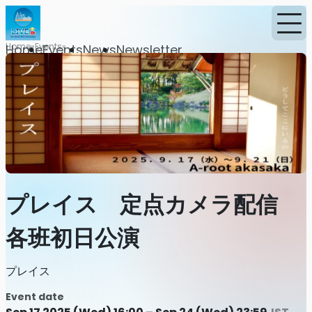
Home
Events
Home
Events
News
Newsletter
プレイス 定点カメラ配信
各班初日公演
プレイス
Event date